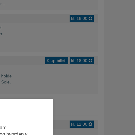
edre
 og hvordan vi