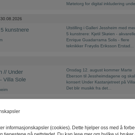
onskapsler
ter informasjonskapsler (cookies). Dette hjelper oss med å forb
 tjenestene på nettstedet. Du kan lese mer om hvilke vi bruker