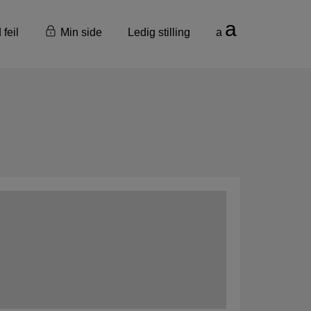
a
 feil
Min side
Ledig stilling
a