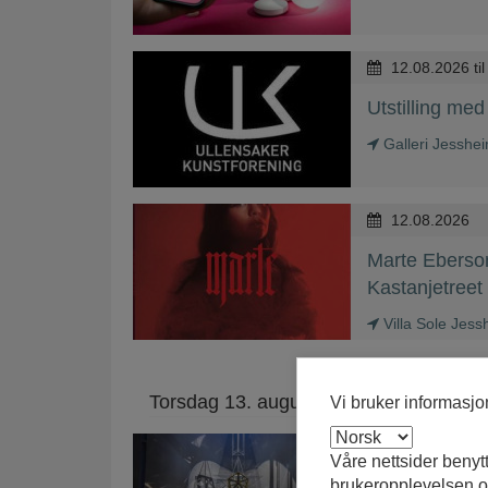
Vi bruker informasj
Våre nettsider benyt
brukeropplevelsen og