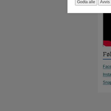
Godta alle
Avvis 
Føl
Fac
Inst
Sna