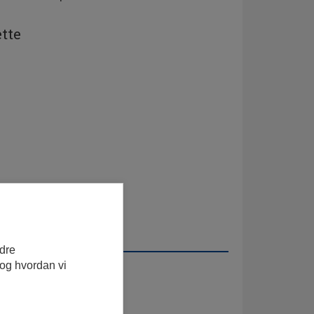
tte
edre
 og hvordan vi