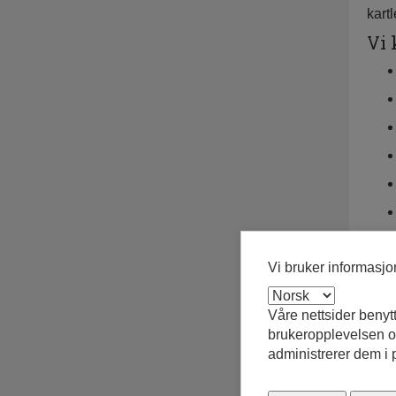
kart
Vi 
Vi bruker informasj
Fi
Våre nettsider benyt
brukeropplevelsen og
administrerer dem i