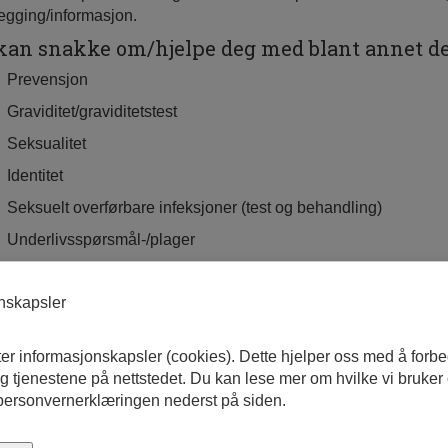
legging/informasjon.
kan snakke om/hjelpe deg med blant annet de
Prevensjon
Graviditet/graviditetstest
Seksualitet
Identitet
Seksuelt overførbare infeksjoner (test og behandling)
Underlivsspørsmål-/plager
Psykisk helse og rusproblematikk
onskapsler
Abort: Veiledning/spørsmål
lm om oss
ter informasjonskapsler (cookies). Dette hjelper oss med å forb
 tjenestene på nettstedet. Du kan lese mer om hvilke vi bruker
 personvernerklæringen nederst på siden.