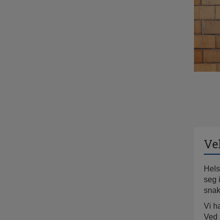
Ve
Hels
seg 
sna
Vi h
Ved ø