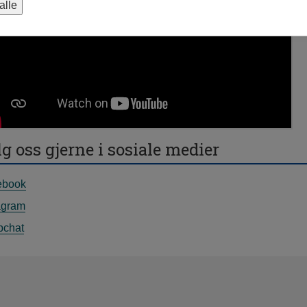
alle
g oss gjerne i sosiale medier
ebook
agram
pchat