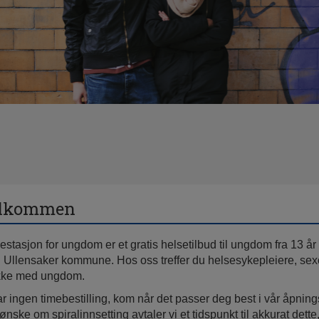
lkommen
estasjon for ungdom er et gratis helsetilbud til ungdom fra 13 år 
i Ullensaker kommune. Hos oss treffer du helsesykepleiere, sexol
kke med ungdom.
ar ingen timebestilling, kom når det passer deg best i vår åpnings
nske om spiralinnsetting avtaler vi et tidspunkt til akkurat dette,