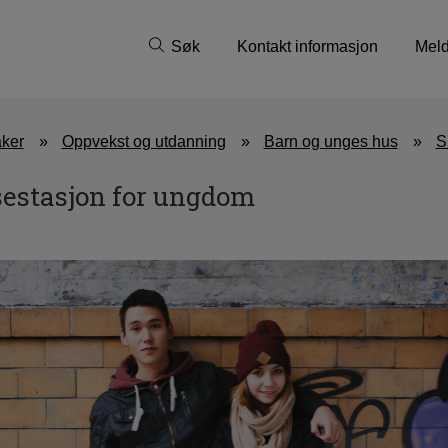
Søk
Kontakt informasjon
Meld
aker
Oppvekst og utdanning
Barn og unges hus
S
sestasjon for ungdom