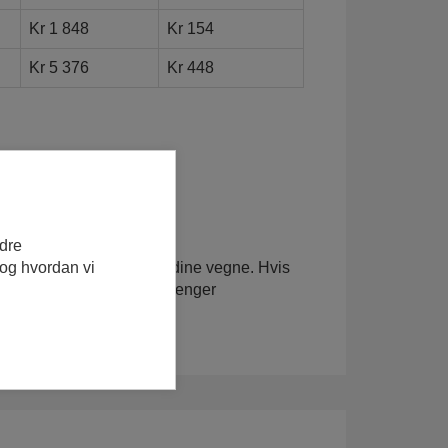
Kr 1 848
Kr 154
Kr 5 376
Kr 448
edre
 og hvordan vi
få en annen til å søke på dine vegne. Hvis
 du beskrive hvorfor du trenger