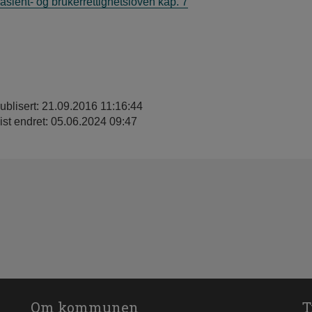
asient- og brukerrettighetsloven kap. 7
ublisert: 21.09.2016 11:16:44
ist endret: 05.06.2024 09:47
Om kommunen
T