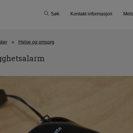
Søk
Kontakt informasjon
Meld
aker
Helse og omsorg
gghetsalarm