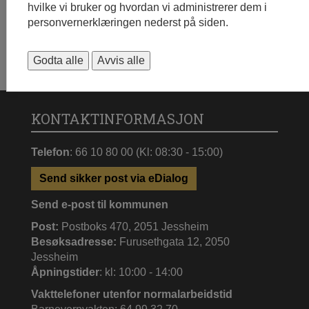
hvilke vi bruker og hvordan vi administrerer dem i
personvernerklæringen nederst på siden.
Godta alle
Avvis alle
KONTAKTINFORMASJON
Telefon
: 66 10 80 00 (Kl: 08:30 - 15:00)
Send sikker post via eDialog
Send e-post til kommunen
Post:
Postboks 470, 2051 Jessheim
Besøksadresse:
Furusethgata 12, 2050
Jessheim
Åpningstider
: kl: 10:00 - 14:00
Vakttelefoner utenfor normalarbeidstid