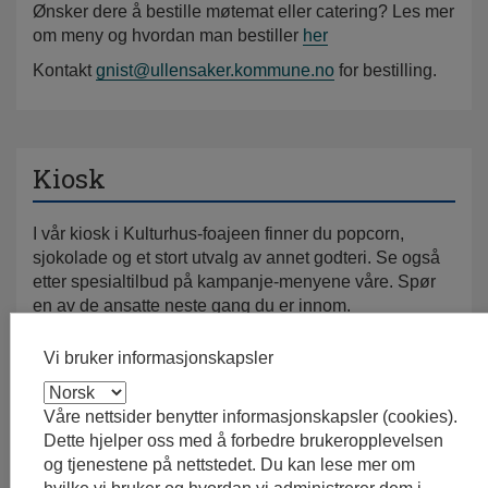
Ønsker dere å bestille møtemat eller catering? Les mer
om meny og hvordan man bestiller
her
Kontakt
gnist@ullensaker.kommune.no
for bestilling.
Kiosk
I vår kiosk i Kulturhus-foajeen finner du popcorn,
sjokolade og et stort utvalg av annet godteri. Se også
etter spesialtilbud på kampanje-menyene våre. Spør
en av de ansatte neste gang du er innom.
Vi bruker informasjonskapsler
Åpningstider kiosk
Mandag - fredag: Kiosken åpner kl. 09.00 og
Våre nettsider benytter informasjonskapsler (cookies).
stenger 10 minutter etter siste kinovisning starter
Dette hjelper oss med å forbedre brukeropplevelsen
Lørdag - søndag: Kiosken åpner kl. 12.00 og
og tjenestene på nettstedet. Du kan lese mer om
stenger 10 minutter etter siste kinovisning starter