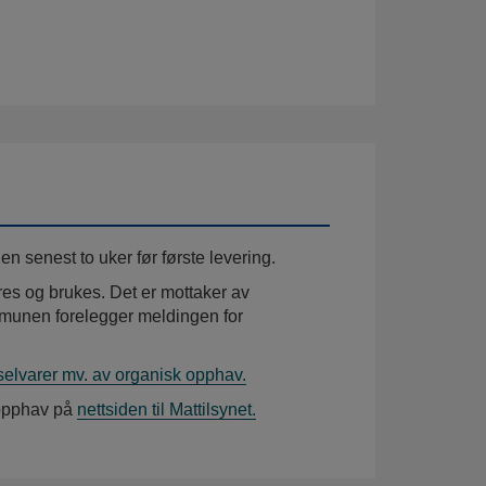
 senest to uker før første levering.
s og brukes. Det er mottaker av
mmunen forelegger meldingen for
dselvarer mv. av organisk opphav.
k opphav på
nettsiden til Mattilsynet.