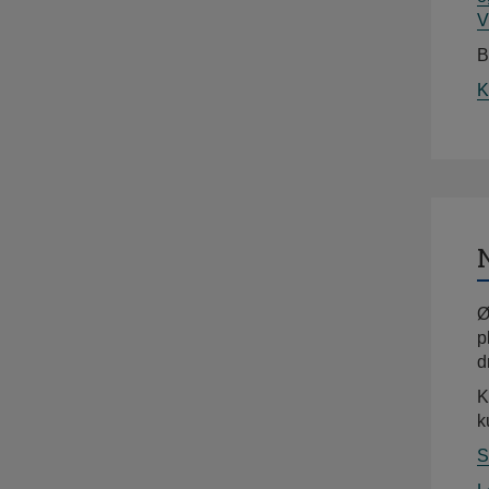
V
B
K
Ø
p
d
K
k
S