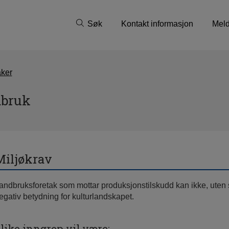
Søk
Kontakt informasjon
Meld
aker
dbruk
Miljøkrav
andbruksforetak som mottar produksjonstilskudd kan ikke, uten
egativ betydning for kulturlandskapet.
like inngrep vil være: