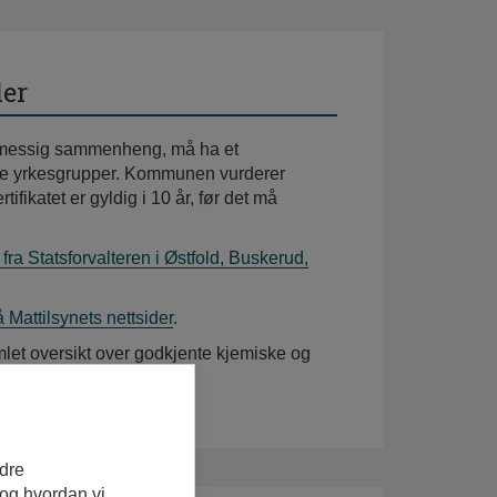
ler
kesmessig sammenheng, må ha et
ndre yrkesgrupper. Kommunen vurderer
rtifikatet er gyldig i 10 år, før det må
fra Statsforvalteren i Østfold, Buskerud,
 Mattilsynets nettsider
.
mlet oversikt over godkjente kjemiske og
edre
 og hvordan vi