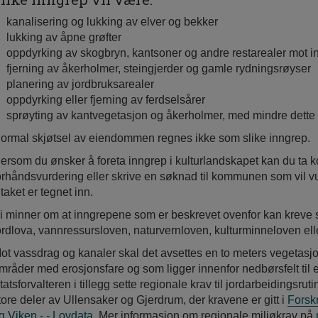
kanalisering og lukking av elver og bekker
lukking av åpne grøfter
oppdyrking av skogbryn, kantsoner og andre restarealer mot 
fjerning av åkerholmer, steingjerder og gamle rydningsrøyser
planering av jordbruksarealer
oppdyrking eller fjerning av ferdselsårer
sprøyting av kantvegetasjon og åkerholmer, med mindre dette e
ormal skjøtsel av eiendommen regnes ikke som slike inngrep.
ersom du ønsker å foreta inngrep i kulturlandskapet kan du ta
orhåndsvurdering eller skrive en søknad til kommunen som vil vur
iltaket er tegnet inn.
i minner om at inngrepene som er beskrevet ovenfor kan kreve sær
ordlova, vannressursloven, naturvernloven, kulturminneloven ell
ot vassdrag og kanaler skal det avsettes en to meters vegetasj
mråder med erosjonsfare og som ligger innenfor nedbørsfelt til e
tatsforvalteren i tillegg sette regionale krav til jordarbeidingsrutin
tore deler av Ullensaker og Gjerdrum, der kravene er gitt i
Forskr
g Viken - - Lovdata
. Mer informasjon om regionale miljøkrav på