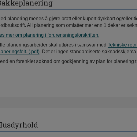
Bakkeplanering
ed planering menes å gjøre bratt eller kupert dyrkbart og/eller ti
ordbruksdrift. All planering som omfatter mer enn 1 dekar er søkn
es mer om planering i forurensningsforskriften.
lle planeringsarbeider skal utføres i samsvar med
Tekniske retni
laneringsfelt.
(.pdf)
. Det er ingen standardiserte søknadsskjema
end en forenklet søknad om godkjenning av plan for planering 
Husdyrhold