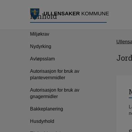
ULLENSAKER
KOMMUNE
Innhold
Miljøkrav
Ullens
Nydyrking
Jor
Avløpsslam
Autorisasjon for bruk av
plantevernmidler
Autorisasjon for bruk av
gnagermidler
L
Bakkeplanering
n
Husdyrhold
S