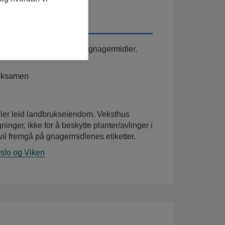
asjon for å bruke enkelte gnagermidler.
 eksamen
ller leid landbrukseiendom. Veksthus
nger, ikke for å beskytte planter/avlinger i
vil fremgå på gnagermidlenes etiketter.
Oslo og Viken