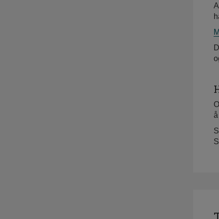
A
h
M
D
o
H
O
å
S
S