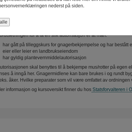
 personvernerklæringen nederst på siden.
Autorisasjon for bruk av gnagermidler
alle
ersoner som eier og/eller leier landbrukseiendom kan få autoris
orutsetningen for å få en slik autorisasjon er at man:
har gått på tilleggskurs for gnagerbekjempelse og har bestått
eier eller leier en landbrukseiendom
har gyldig plantevernmiddelautorisasjon
utorisasjonen skal benyttes til å bekjempe mus/rotter på egen e
nses å inngå her. Gnagermidlene kan bare brukes i og rundt bygni
.eks. åker. Hvilke preparater som vil være omfattet av ordningen 
er informasjon og kursoversikt finner du hos
Statsforvalteren i 