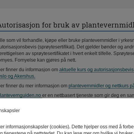
Autorisasjon for bruk av plantevernmid
lle som vil forhandle, kjøpe eller bruke plantevernmidler i yr
utorisasjonsbevis (sprøytesertifikat). Det gjelder bønder og a
erettigelsen av sprøytesertifikatet i hvert enkelt tilfelle. Sprøytese
ornyes. Fornyelse kan gjøres på nett.
er finner du informasjon om
aktuelle kurs og autorisasjonsbevis 
slo og Akershus.
er finner du mer informasjon om
plantevernmidler og nettkurs på
lantevernguiden.no
er en nettbasert tjeneste som gir deg en sa
iologiske plantevernmidler.
onskapsler
ter informasjonskapsler (cookies). Dette hjelper oss med å forb
 tjenestene på nettstedet. Du kan lese mer om hvilke vi bruker