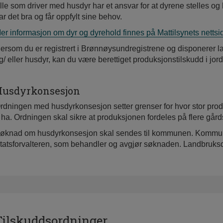
lle som driver med husdyr har et ansvar for at dyrene stelles o
ar det bra og får oppfylt sine behov.
er informasjon om dyr og dyrehold finnes på Mattilsynets nettsid
ersom du er registrert i Brønnøysundregistrene og disponerer l
g/ eller husdyr, kan du være berettiget produksjonstilskudd i jord
usdyrkonsesjon
rdningen med husdyrkonsesjon setter grenser for hvor stor produk
 ha. Ordningen skal sikre at produksjonen fordeles på flere gård
øknad om husdyrkonsesjon skal sendes til kommunen. Kommunen 
tatsforvalteren, som behandler og avgjør søknaden. Landbruksdi
Tilskuddsordninger