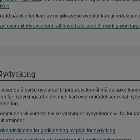
iken
.
rudd på ett eller flere av miljøkravene ovenfor kan gi reduksjon 
art over miljøkravsoner (i all hovedsak sone 2- mørk grønn farg
Nydyrking
nsker du å dyrke nye areal til jordbruksformål må du søke ko
lan for nydyrkingsarbeidet med kart over området som skal nydyr
renering.
ommunen vil vurdere hvilke virkninger nydyrkingen vil ha for la
ulturminner.
øknadsskjema for godkjenning av plan for nydyrking