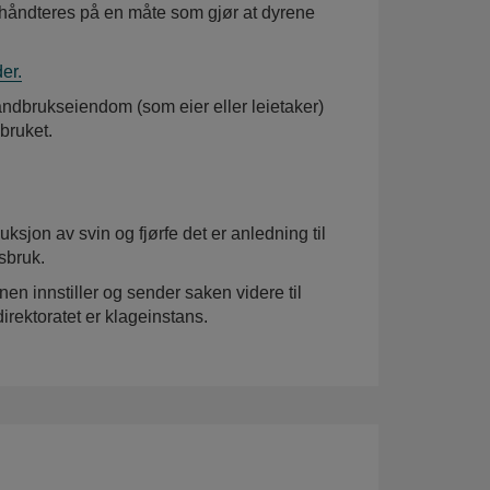
g håndteres på en måte som gjør at dyrene
er.
andbrukseiendom (som eier eller leietaker)
bruket.
sjon av svin og fjørfe det er anledning til
sbruk.
innstiller og sender saken videre til
rektoratet er klageinstans.