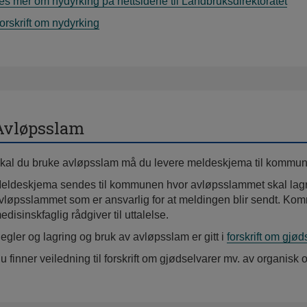
es mer om nydyrking på nettsidene til Landbruksdirektoratet
orskrift om nydyrking
Avløpsslam
kal du bruke avløpsslam må du levere meldeskjema til kommunen
eldeskjema sendes til kommunen hvor avløpsslammet skal lagre
vløpsslammet som er ansvarlig for at meldingen blir sendt. Ko
edisinskfaglig rådgiver til uttalelse.
egler og lagring og bruk av avløpsslam er gitt i
forskrift om gjø
u finner veiledning til forskrift om gjødselvarer mv. av organis