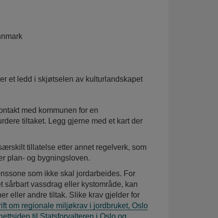
innmark
r et ledd i skjøtselen av kulturlandskapet
 kontakt med kommunen for en
dere tiltaket. Legg gjerne med et kart der
skilt tillatelse etter annet regelverk, som
er plan- og bygningsloven.
onssone som ikke skal jordarbeides. For
t sårbart vassdrag eller kystområde, kan
er eller andre tiltak. Slike krav gjelder for
ift om regionale miljøkrav i jordbruket, Oslo
nettsiden til Statsforvalteren i Oslo og