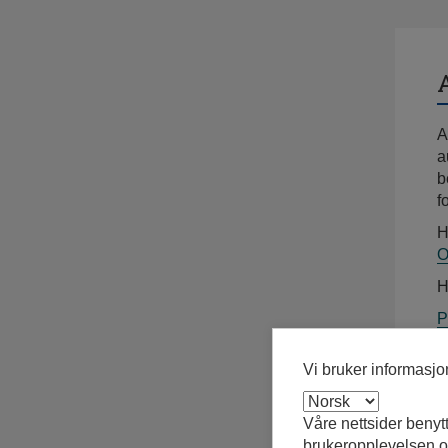
A
a
b
f
H
O
H
P
b
Vi bruker informasj
Våre nettsider benyt
brukeropplevelsen og