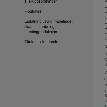
Tilskuddsordninger
Floghavre
Erstatning ved klimabetinget
skade i plante- og
honningproduksjon
Økologisk landbruk
N
D
f
t
V
j
M
o
S
s
o