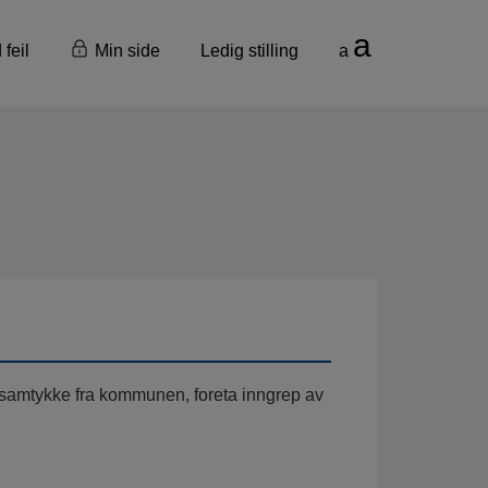
a
 feil
Min side
Ledig stilling
a
 samtykke fra kommunen, foreta inngrep av