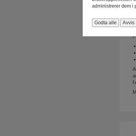
administrerer dem i
Godta alle
Avvis 
P
F
A
a
f
M