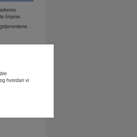
parkeres
te linjene.
ngstjenestene.
edre
 og hvordan vi
ingsplasser i