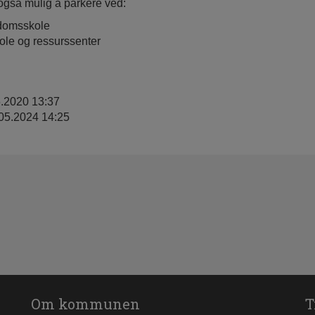
 også mulig å parkere ved:
domsskole
ole og ressurssenter
6.2020 13:37
.05.2024 14:25
Om kommunen
T