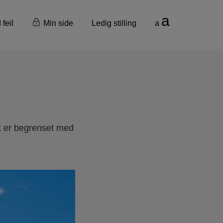
a
 feil
Min side
Ledig stilling
a
Det er begrenset med