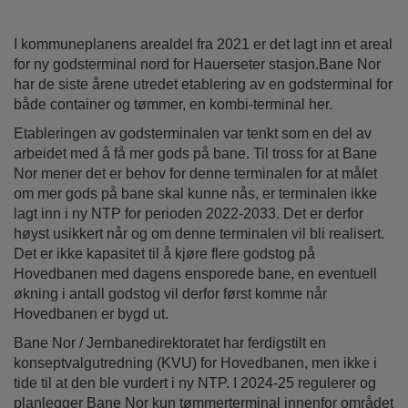
I kommuneplanens arealdel fra 2021 er det lagt inn et areal
for ny godsterminal nord for Hauerseter stasjon.Bane Nor
har de siste årene utredet etablering av en godsterminal for
både container og tømmer, en kombi-terminal her.
Etableringen av godsterminalen var tenkt som en del av
arbeidet med å få mer gods på bane. Til tross for at Bane
Nor mener det er behov for denne terminalen for at målet
om mer gods på bane skal kunne nås, er terminalen ikke
lagt inn i ny NTP for perioden 2022-2033. Det er derfor
høyst usikkert når og om denne terminalen vil bli realisert.
Det er ikke kapasitet til å kjøre flere godstog på
Hovedbanen med dagens ensporede bane, en eventuell
økning i antall godstog vil derfor først komme når
Hovedbanen er bygd ut.
Bane Nor / Jernbanedirektoratet har ferdigstilt en
konseptvalgutredning (KVU) for Hovedbanen, men ikke i
tide til at den ble vurdert i ny NTP. I 2024-25 regulerer og
planlegger Bane Nor kun tømmerterminal innenfor området