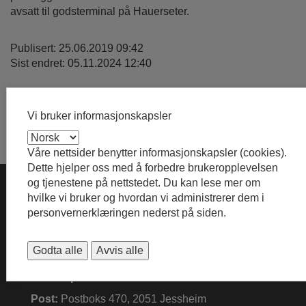
avsatt til godsterminal på Hauerseter.
Publisert: 25.06.2019 09:42
Sist endret: 05.11.2024 12:40
Vi bruker informasjonskapsler
Våre nettsider benytter informasjonskapsler (cookies).
Dette hjelper oss med å forbedre brukeropplevelsen
og tjenestene på nettstedet. Du kan lese mer om
KONTAKTINFORMASJON
hvilke vi bruker og hvordan vi administrerer dem i
personvernerklæringen nederst på siden.
Telefon
: 66 10 80 00 (Kl: 08:30 - 15:00)
Godta alle
Avvis alle
Send sikker post via eDialog
Send e-post til kommunen
Post:
Postboks 470, 2051 Jessheim