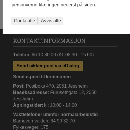
personvernerklæringen nederst på siden.
Godta alle
Avvis alle
KONTAKTINFORMASJON
Telefon
: 66 10 80 00 (Kl: 08:30 - 15:00)
Send sikker post via eDialog
Send e-post til kommunen
Post:
Postboks 470, 2051 Jessheim
Besøksadresse:
Furusethgata 12, 2050
Jessheim
Åpningstider
: kl: 10:00 - 14:00
Vakttelefoner utenfor normalarbeidstid
Barnevernvakten: 64 99 32 70
Fylkesveger: 175