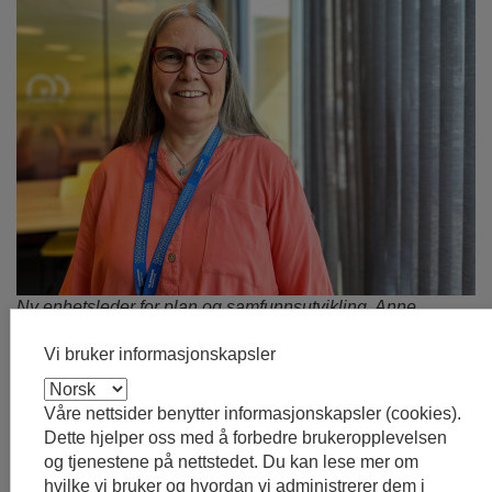
Ny enhetsleder for plan og samfunnsutvikling, Anne
Catherine Ekroll.
Vi bruker informasjonskapsler
Foto: Ullensaker kommune
Våre nettsider benytter informasjonskapsler (cookies).
Publisert: 27.06.2025 12:52
Dette hjelper oss med å forbedre brukeropplevelsen
Sist endret: 21.07.2025 12:08
og tjenestene på nettstedet. Du kan lese mer om
hvilke vi bruker og hvordan vi administrerer dem i