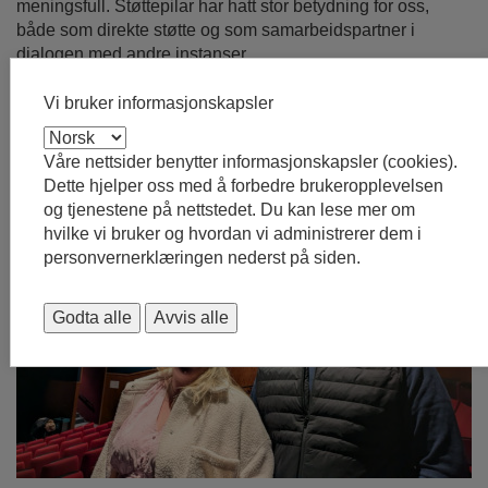
meningsfull. Støttepilar har hatt stor betydning for oss,
både som direkte støtte og som samarbeidspartner i
dialogen med andre instanser.
De trekker fram både gruppesamlingene og de individuelle
Vi bruker informasjonskapsler
samtalene som verdifulle.
Våre nettsider benytter informasjonskapsler (cookies).
Dette hjelper oss med å forbedre brukeropplevelsen
og tjenestene på nettstedet. Du kan lese mer om
hvilke vi bruker og hvordan vi administrerer dem i
personvernerklæringen nederst på siden.
Godta alle
Avvis alle