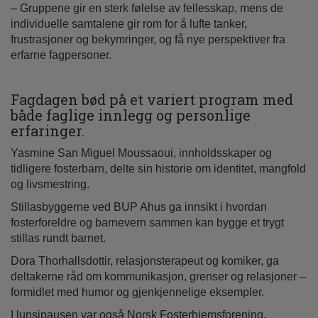
– Gruppene gir en sterk følelse av fellesskap, mens de
individuelle samtalene gir rom for å lufte tanker,
frustrasjoner og bekymringer, og få nye perspektiver fra
erfarne fagpersoner.
Fagdagen bød på et variert program med
både faglige innlegg og personlige
erfaringer.
Yasmine San Miguel Moussaoui, innholdsskaper og
tidligere fosterbarn, delte sin historie om identitet, mangfold
og livsmestring.
Stillasbyggerne ved BUP Ahus ga innsikt i hvordan
fosterforeldre og barnevern sammen kan bygge et trygt
stillas rundt barnet.
Dora Thorhallsdottir, relasjonsterapeut og komiker, ga
deltakerne råd om kommunikasjon, grenser og relasjoner –
formidlet med humor og gjenkjennelige eksempler.
I lunsjpausen var også Norsk Fosterhjemsforening,