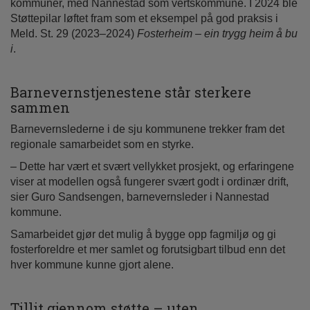
kommuner, med Nannestad som vertskommune. I 2024 ble
Støttepilar løftet fram som et eksempel på god praksis i
Meld. St. 29 (2023–2024)
Fosterheim – ein trygg heim å bu
i
.
Barnevernstjenestene står sterkere
sammen
Barnevernslederne i de sju kommunene trekker fram det
regionale samarbeidet som en styrke.
– Dette har vært et svært vellykket prosjekt, og erfaringene
viser at modellen også fungerer svært godt i ordinær drift,
sier Guro Sandsengen, barnevernsleder i Nannestad
kommune.
Samarbeidet gjør det mulig å bygge opp fagmiljø og gi
fosterforeldre et mer samlet og forutsigbart tilbud enn det
hver kommune kunne gjort alene.
Tillit gjennom støtte – uten