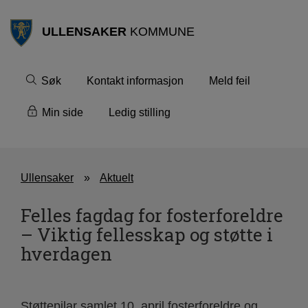
ULLENSAKER
KOMMUNE
Søk
Kontakt informasjon
Meld feil
Min side
Ledig stilling
Ullensaker
Aktuelt
Felles fagdag for fosterforeldre
– Viktig fellesskap og støtte i
hverdagen
Støttepilar samlet 10. april fosterforeldre og