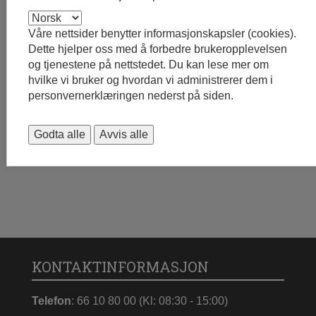
Kongsvinger til E6
Våre nettsider benytter informasjonskapsler (cookies).
Les mer på Sør-Odal sine nettsider
Dette hjelper oss med å forbedre brukeropplevelsen
og tjenestene på nettstedet. Du kan lese mer om
hvilke vi bruker og hvordan vi administrerer dem i
Publisert: 12.01.2026 13:50
personvernerklæringen nederst på siden.
Sist endret: 13.01.2026 08:30
Godta alle
Avvis alle
KONTAKTINFORMASJON
Telefon
: 66 10 80 00 (Kl: 08:30 - 15:00)