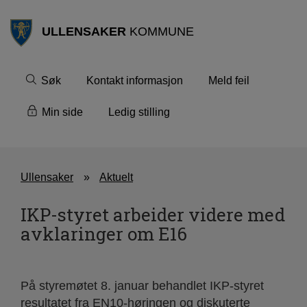
ULLENSAKER
KOMMUNE
Søk
Kontakt informasjon
Meld feil
Min side
Ledig stilling
Ullensaker
Aktuelt
IKP-styret arbeider videre med
avklaringer om E16
På styremøtet 8. januar behandlet IKP-styret
resultatet fra EN10-høringen og diskuterte