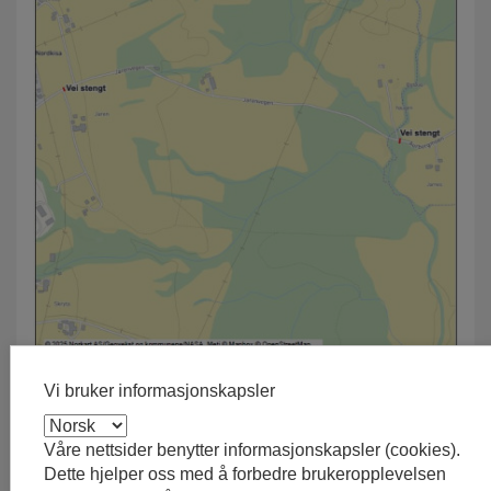
Vi bruker informasjonskapsler
Publisert: 14.08.2025 09:24
Våre nettsider benytter informasjonskapsler (cookies).
Sist endret: 14.08.2025 09:25
Dette hjelper oss med å forbedre brukeropplevelsen