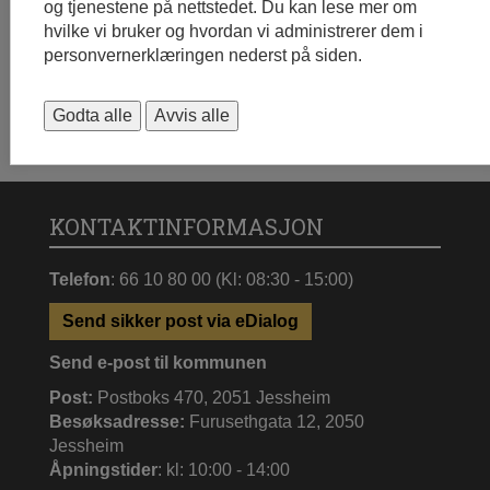
og tjenestene på nettstedet. Du kan lese mer om
hvilke vi bruker og hvordan vi administrerer dem i
personvernerklæringen nederst på siden.
Godta alle
Avvis alle
KONTAKTINFORMASJON
Telefon
: 66 10 80 00 (Kl: 08:30 - 15:00)
Send sikker post via eDialog
Send e-post til kommunen
Post:
Postboks 470, 2051 Jessheim
Besøksadresse:
Furusethgata 12, 2050
Jessheim
Åpningstider
: kl: 10:00 - 14:00