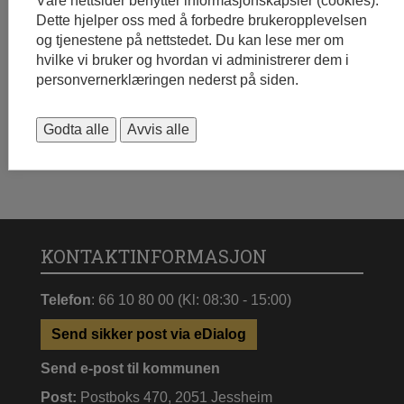
Våre nettsider benytter informasjonskapsler (cookies).
forståelsen.
Dette hjelper oss med å forbedre brukeropplevelsen
og tjenestene på nettstedet. Du kan lese mer om
hvilke vi bruker og hvordan vi administrerer dem i
Publisert: 21.04.2026 16:37
personvernerklæringen nederst på siden.
Sist endret: 21.04.2026 16:37
Godta alle
Avvis alle
KONTAKTINFORMASJON
Telefon
: 66 10 80 00 (Kl: 08:30 - 15:00)
Send sikker post via eDialog
Send e-post til kommunen
Post:
Postboks 470, 2051 Jessheim