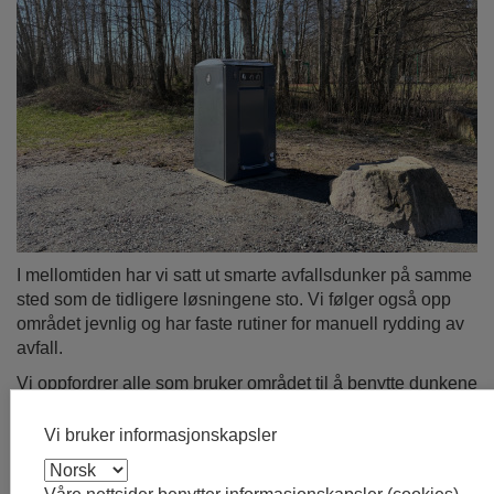
I mellomtiden har vi satt ut smarte avfallsdunker på samme
sted som de tidligere løsningene sto. Vi følger også opp
området jevnlig og har faste rutiner for manuell rydding av
avfall.
Vi oppfordrer alle som bruker området til å benytte dunkene
og ta med eget avfall hjem dersom de er fulle. Sammen
kan vi bidra til å holde Nordbytjernet rent, trygt og hyggelig
Vi bruker informasjonskapsler
for alle.
Vi beklager ulempene dette medfører, og takker for