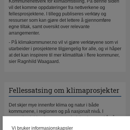
Kommunenettverk for klimaomstilling. På denne siden
vil det komme oppdateringer fra nettverkene og
fellesprosjektene. I tillegg publiseres verktøy og
ressurser som kan gjøre det lettere å gjennomføre
egne tiltak, samt oversikt over relevante
arrangementer.
- På klimakommuner.no vil vi gjøre verktøyene som vi
utarbeider i prosjektene tilgjengelig for alle, og vi håper
at det kan inspirere til mer klimatiltak i flere kommuner,
sier Ragnhild Waagaard.
Fellessatsing om klimaprosjekter
Det skjer mye innenfor klima og natur i både
kommunene, i regionen og på nasjonalt nivå. I
nettverket jobber kommunene helt konkret med å nå
mål i felles prosjekter, knyttet til utslippskutt, sirkularitet,
Vi bruker informasjonskapsler