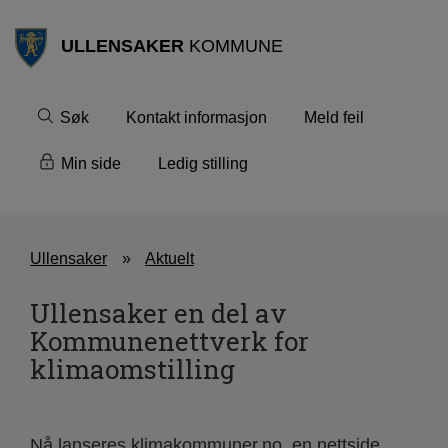
ULLENSAKER
KOMMUNE
Søk
Kontakt informasjon
Meld feil
Min side
Ledig stilling
Ullensaker
Aktuelt
Ullensaker en del av
Kommunenettverk for
klimaomstilling
Nå lanseres klimakommuner.no, en nettside