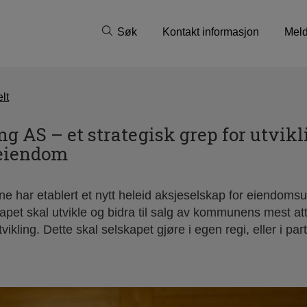
Søk
Kontakt informasjon
Meld
lt
ng AS – et strategisk grep for utvik
eiendom
har etablert et nytt heleid aksjeselskap for eiendomsutv
apet skal utvikle og bidra til salg av kommunens mest att
vikling. Dette skal selskapet gjøre i egen regi, eller i p