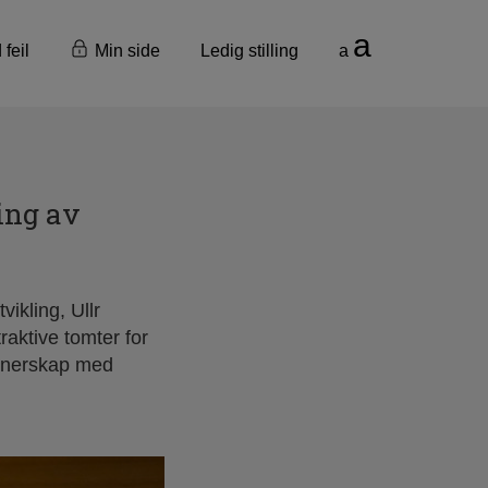
a
 feil
Min side
Ledig stilling
a
ling av
ikling, Ullr
raktive tomter for
artnerskap med