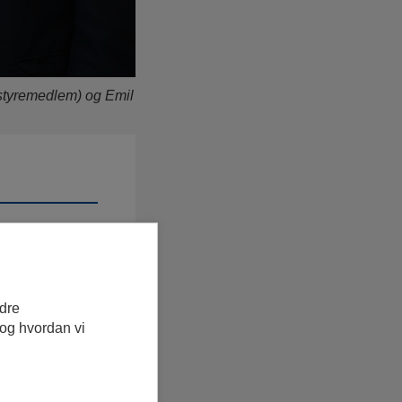
styremedlem) og Emil
gspark til
t er også blitt
står av Eva
dlem).
edre
 målet er å
 og hvordan vi
ngen er vi
t kommer til