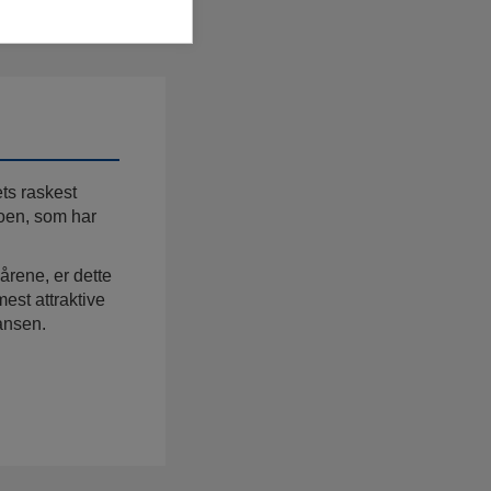
ts raskest
oen, som har
årene, er dette
mest attraktive
Hansen.