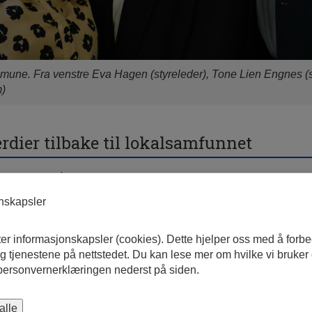
mune. Fra venstre Eva Hagen (styreleder), Tone Lien Engnes (
m)
erdier tilbake til lokalsamfunnet
har vedtatt å overføre næringseiendommer i Gardermoen Nærin
pet, en tidligere skoletomt og en tomt for boligutvikling. Selskape
onskapsler
skapital for å sikre en god oppstartsfase. Styret i Ullr Utvikling be
der), Tone Lien Engnes (styremedlem) og Emil Paaske (styreme
ter informasjonskapsler (cookies). Dette hjelper oss med å forb
vi kun solgt råtomter, nå blir vi med på selve utviklingsløpet hvor
 tjenestene på nettstedet. Du kan lese mer om hvilke vi bruker
 som kan gis tilbake til lokalsamfunnet. For å lykkes med etableri
 personvernerklæringen nederst på siden.
 å ha fått med oss et profesjonelt styre med lang erfaring når de
ng, sier ordfører i Ullensaker kommune, Ståle Lien Hansen.
alle