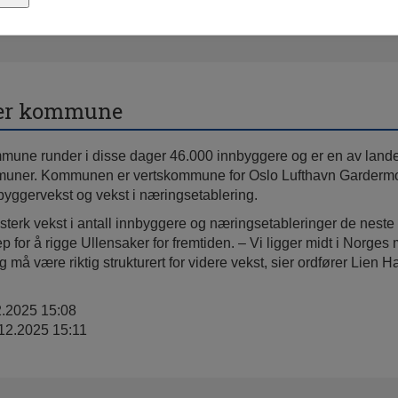
ker kommune
mune runder i disse dager 46.000 innbyggere og er en av lande
uner. Kommunen er vertskommune for Oslo Lufthavn Garderm
byggervekst og vekst i næringsetablering.
 sterk vekst i antall innbyggere og næringsetableringer de neste 
ep for å rigge Ullensaker for fremtiden. – Vi ligger midt i Norges 
 må være riktig strukturert for videre vekst, sier ordfører Lien 
2.2025 15:08
.12.2025 15:11