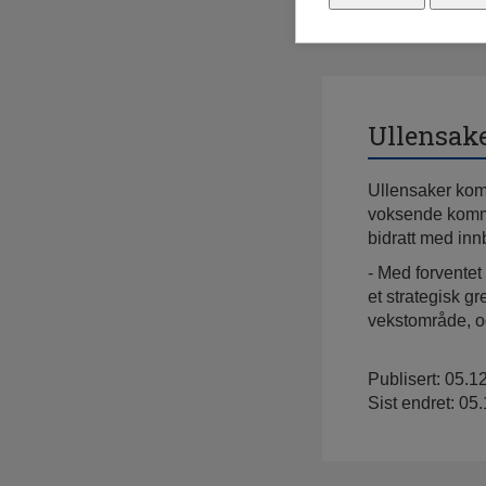
Ullensa
Ullensaker kom
voksende komm
bidratt med inn
- Med forventet
et strategisk gr
vekstområde, og
Publisert: 05.1
Sist endret: 05