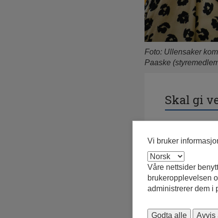
Foto: Ullensaker kom
Paaske (styremedle
Skal gi v
Kommunestyret 
utviklingsselska
Vi bruker informasj
tilført oppstart
Hagen (styrele
Våre nettsider benyt
- Tidligere har 
brukeropplevelsen og
utvikle verdier
administrerer dem i
veldig glade for
eiendomsutvikli
Godta alle
Avvis 