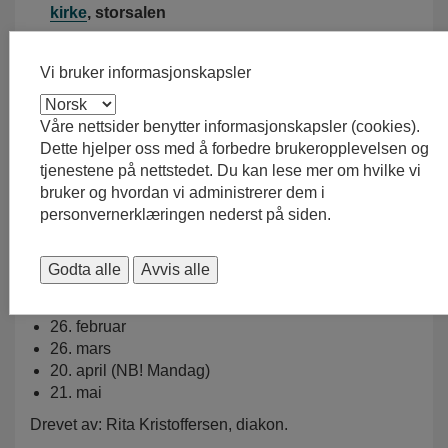
kirke
, storsalen
Passer for:
Vi bruker informasjonskapsler
Hele familien
Alle nivåer
Barn, unge og voksne
Våre nettsider benytter informasjonskapsler (cookies).
Dette hjelper oss med å forbedre brukeropplevelsen og
Flerkulturell møteplass for mennesker i alle aldre. Det
tjenestene på nettstedet. Du kan lese mer om hvilke vi
er ulikt program fra gang til gang, men fokuset er på å
bruker og hvordan vi administrerer dem i
snakke norsk sammen og bli kjent med nye
personvernerklæringen nederst på siden.
mennesker. Redd barna har et eget opplegg for
ungene.
Godta alle
Avvis alle
Datoer våren 2026:
15. januar
26. februar
26. mars
20. april (NB! Mandag)
21. mai
Drevet av: Rita Kristoffersen, diakon.