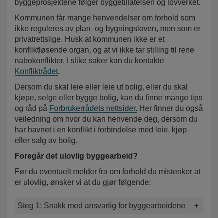
byggeprosjektene følger byggetillatelsen og lovverket.
Kommunen får mange henvendelser om forhold som
ikke reguleres av plan- og bygningsloven, men som er
privatrettslige. Husk at kommunen ikke er et
konfliktløsende organ, og at vi ikke tar stilling til rene
nabokonflikter. I slike saker kan du kontakte
Konfliktrådet
.
Dersom du skal leie eller leie ut bolig, eller du skal
kjøpe, selge eller bygge bolig, kan du finne mange tips
og råd på
Forbrukerrådets nettsider.
Her finner du også
veiledning om hvor du kan henvende deg, dersom du
har havnet i en konflikt i forbindelse med leie, kjøp
eller salg av bolig.
Foregår det ulovlig byggearbeid?
Før du eventuelt melder fra om forhold du mistenker at
er ulovlig, ønsker vi at du gjør følgende:
Steg 1: Snakk med ansvarlig for byggearbeidene