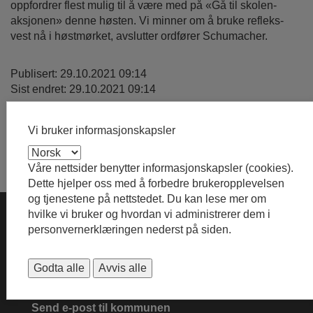
oppfordrer flest mulig til å være med på «Gå til skolen-
aksjonen» denne høsten. Vi minner om å bruke refleks-
vest nå i høstmørket, avslutter ordfører Schumacher.
Publisert: 29.10.2021 09:14
Sist endret: 29.10.2021 09:14
Vi bruker informasjonskapsler
Våre nettsider benytter informasjonskapsler (cookies).
Dette hjelper oss med å forbedre brukeropplevelsen
og tjenestene på nettstedet. Du kan lese mer om
hvilke vi bruker og hvordan vi administrerer dem i
KONTAKTINFORMASJON
personvernerklæringen nederst på siden.
Telefon
: 66 10 80 00 (Kl: 08:30 - 15:00)
Godta alle
Avvis alle
Send sikker post via eDialog
Send e-post til kommunen