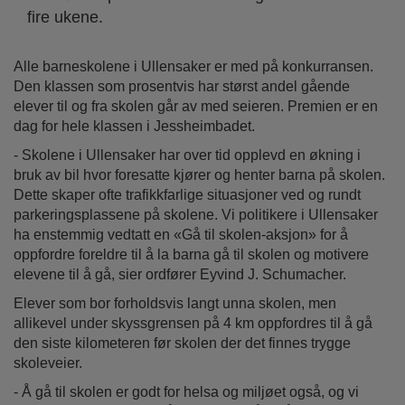
fire ukene.
Alle barneskolene i Ullensaker er med på konkurransen.
Den klassen som prosentvis har størst andel gående
elever til og fra skolen går av med seieren. Premien er en
dag for hele klassen i Jessheimbadet.
- Skolene i Ullensaker har over tid opplevd en økning i
bruk av bil hvor foresatte kjører og henter barna på skolen.
Dette skaper ofte trafikkfarlige situasjoner ved og rundt
parkeringsplassene på skolene. Vi politikere i Ullensaker
ha enstemmig vedtatt en «Gå til skolen-aksjon» for å
oppfordre foreldre til å la barna gå til skolen og motivere
elevene til å gå, sier ordfører Eyvind J. Schumacher.
Elever som bor forholdsvis langt unna skolen, men
allikevel under skyssgrensen på 4 km oppfordres til å gå
den siste kilometeren før skolen der det finnes trygge
skoleveier.
- Å gå til skolen er godt for helsa og miljøet også, og vi