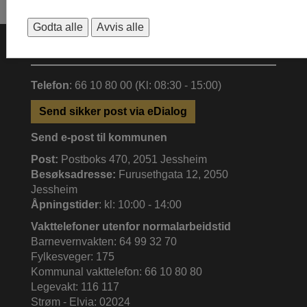
Godta alle
Avvis alle
KONTAKTINFORMASJON
Telefon
: 66 10 80 00 (Kl: 08:30 - 15:00)
Send sikker post via eDialog
Send e-post til kommunen
Post:
Postboks 470, 2051 Jessheim
Besøksadresse:
Furusethgata 12, 2050
Jessheim
Åpningstider
: kl: 10:00 - 14:00
Vakttelefoner utenfor normalarbeidstid
Barnevernvakten: 64 99 32 70
Fylkesveger: 175
Kommunal vakttelefon: 66 10 80 80
Legevakt: 116 117
Strøm - Elvia: 02024