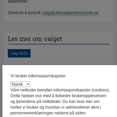
september.
Send en e-post til:
valg@ullensaker.kommune.no
Les mer om valget
Valg 2023
Publisert: 04.09.2023 15:36:55
Sist endret: 04.09.2023 15:44
Vi bruker informasjonskapsler
Våre nettsider benytter informasjonskapsler (cookies).
Dette hjelper oss med å forbedre brukeropplevelsen
og tjenestene på nettstedet. Du kan lese mer om
hvilke vi bruker og hvordan vi administrerer dem i
personvernerklæringen nederst på siden.