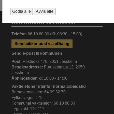
Godta alle
Avvis alle
KONTAKTINFORMASJON
Telefon
: 66 10 80 00 (Kl: 08:30 - 15:00)
Send sikker post via eDialog
Send e-post til kommunen
Post:
Postboks 470, 2051 Jessheim
Besøksadresse:
Furusethgata 12, 2050
Jessheim
Åpningstider
: kl: 10:00 - 14:00
Vakttelefoner utenfor normalarbeidstid
Barnevernvakten: 64 99 32 70
Fylkesveger: 175
Kommunal vakttelefon: 66 10 80 80
Legevakt: 116 117