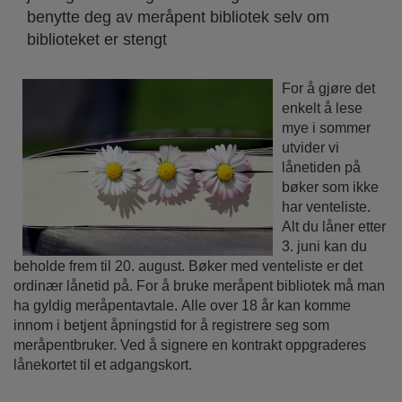
benytte deg av meråpent bibliotek selv om
biblioteket er stengt
For å gjøre det
enkelt å lese
mye i sommer
utvider vi
lånetiden på
bøker som ikke
har venteliste.
Alt du låner etter
3. juni kan du
beholde frem til 20. august. Bøker med venteliste er det
ordinær lånetid på.
For å bruke meråpent bibliotek må man
ha gyldig meråpentavtale.
Alle over 18 år kan komme
innom i betjent åpningstid for å
registrere seg som
meråpentbruker. Ved å signere en kontrakt oppgraderes
lånekortet til et adgangskort.