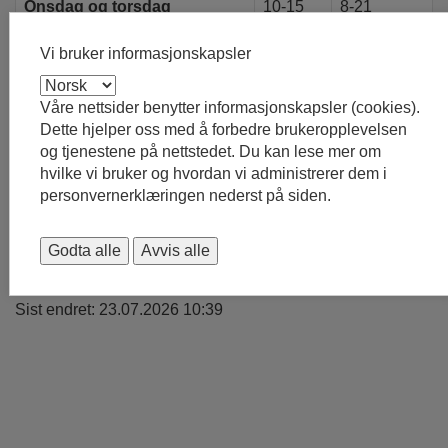
Onsdag og torsdag
10-15
8-21
Fredag
stengt
8-21
Vi bruker informasjonskapsler
Lørdag
stengt
10-21
Våre nettsider benytter informasjonskapsler (cookies).
Søndag
stengt
12-21
Dette hjelper oss med å forbedre brukeropplevelsen
og tjenestene på nettstedet. Du kan lese mer om
hvilke vi bruker og hvordan vi administrerer dem i
personvernerklæringen nederst på siden.
Ordinære åpningstider finner du her
Ullensaker bibliotek ønsker alle en god sommer!
Godta alle
Avvis alle
Publisert: 09.06.2026 08:03
Sist endret: 23.07.2026 10:39