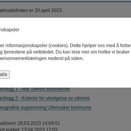
øknadsfristen er 20.april 2023.
onskapsler
ter informasjonskapsler (cookies). Dette hjelper oss med å forb
 tjenestene på nettstedet. Du kan lese mer om hvilke vi bruker
Vedlegg
 personvernerklæringen nederst på siden.
orskrift om utleie av små elektriske kjøretøy på offentlig grunn
alle
unngjøring
edlegg 1 - Mal Søkers Besvarelse
edlegg 2 - Kriterier for utvelgelse av utleiere
eografisk avgrensning Ullensaker kommune
ublisert: 28.03.2023 14:04:51
ist endret: 13.04.2023 12:03