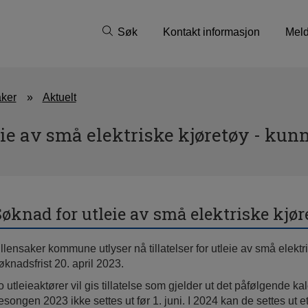
Søk
Kontakt informasjon
Meld
aker
Aktuelt
ie av små elektriske kjøretøy - kun
øknad for utleie av små elektriske kjør
llensaker kommune utlyser nå tillatelser for utleie av små elektr
øknadsfrist 20. april 2023.
o utleieaktører vil gis tillatelse som gjelder ut det påfølgende k
esongen 2023 ikke settes ut før 1. juni. I 2024 kan de settes ut 