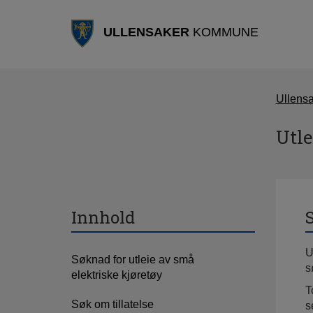
ULLENSAKER
KOMMUNE
Ullens
Utle
Innhold
S
U
Søknad for utleie av små
s
elektriske kjøretøy
T
Søk om tillatelse
s