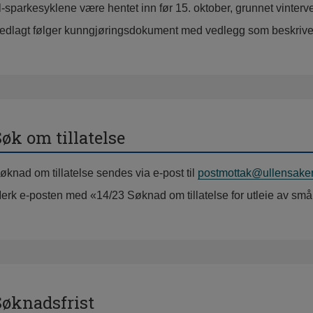
l-sparkesyklene være hentet inn før 15. oktober, grunnet vinterv
edlagt følger kunngjøringsdokument med vedlegg som beskriv
øk om tillatelse
øknad om tillatelse sendes via e-post til
postmottak@ullensake
erk e-posten med «14/23 Søknad om tillatelse for utleie av små 
Søknadsfrist