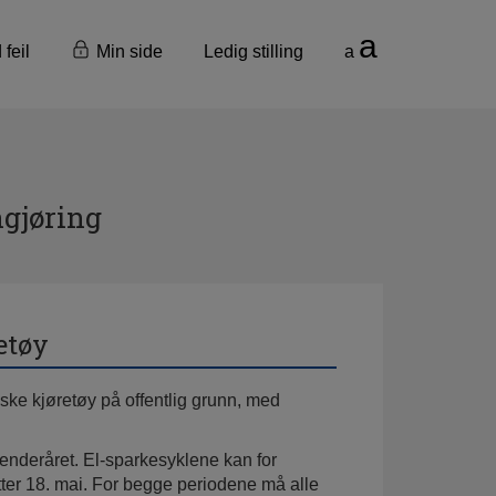
a
 feil
Min side
Ledig stilling
a
ngjøring
etøy
iske kjøretøy på offentlig grunn, med
alenderåret. El-sparkesyklene kan for
etter 18. mai. For begge periodene må alle