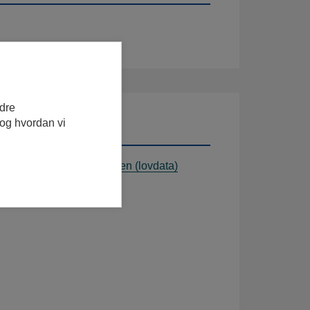
edre
 og hvordan vi
, Ullensaker kommune, Viken (lovdata)