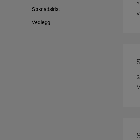
e
Søknadsfrist
V
Vedlegg
S
S
M