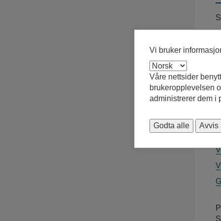
S
Vi bruker informasj
Våre nettsider benyt
brukeropplevelsen og
administrerer dem i
F
Godta alle
Avvis 
K
V
V
G
P
S