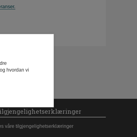
eranser.
edre
 og hvordan vi
ilgjengelighetserklæringer
es våre tilgjengelighetserklæringer