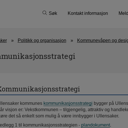
Søk
Kontakt informasjon
Meld
aker
Politikk og organisasjon
Kommunevåpen og design
munikasjonsstrategi
Kommunikasjonsstrategi
llensaker kommunes
kommunikasjonsstrategi
bygger på Ullen
år visjon er: Vekstkommunen – tilgjengelig, attraktiv og handle
jøre det så enkelt som mulig å være innbygger i Ullensaker.
edlegg 1 til kommunikasjonsstrategien -
plandokument
.