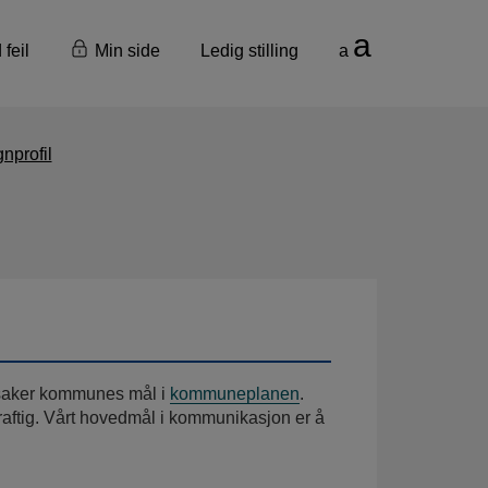
a
 feil
Min side
Ledig stilling
a
profil
saker kommunes mål i
kommuneplanen
.
kraftig. Vårt hovedmål i kommunikasjon er å