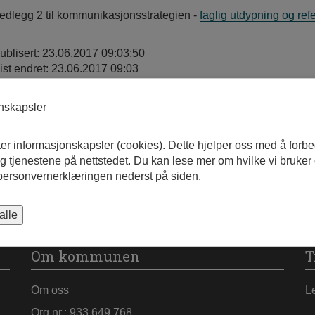
edlegg 2 til kommunikasjonsstrategien -
faglig utdypning og ref
ublisert: 23.06.2017 09:03:50
ist endret: 23.06.2017 09:03
onskapsler
ter informasjonskapsler (cookies). Dette hjelper oss med å forb
 tjenestene på nettstedet. Du kan lese mer om hvilke vi bruker
 personvernerklæringen nederst på siden.
alle
Om kommunen
T
Om oss
L
Org.nr.: 933 649 768