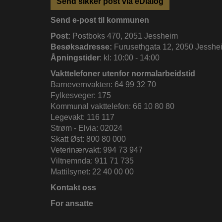
Send sikker post via eDialog
Send e-post til kommunen
Post:
Postboks 470, 2051 Jessheim
Besøksadresse:
Furusethgata 12, 2050 Jesshe
Åpningstider
: kl: 10:00 - 14:00
Vakttelefoner utenfor normalarbeidstid
Barnevernvakten: 64 99 32 70
Fylkesveger: 175
Kommunal vakttelefon: 66 10 80 80
Legevakt: 116 117
Strøm - Elvia: 02024
Skatt Øst: 800 80 000
Veterinærvakt: 994 73 947
Viltnemnda: 911 71 735
Mattilsynet: 22 40 00 00
Kontakt oss
For ansatte