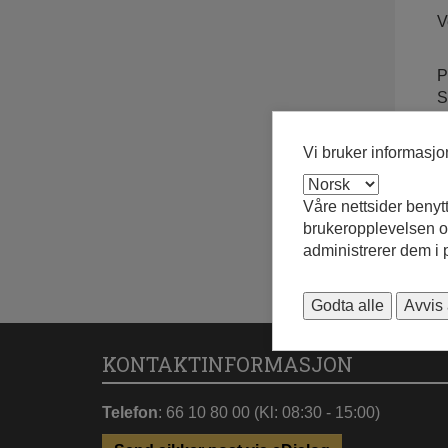
V
P
S
Vi bruker informasj
Våre nettsider benyt
brukeropplevelsen og
administrerer dem i
Godta alle
Avvis 
KONTAKTINFORMASJON
Telefon
: 66 10 80 00 (Kl: 08:30 - 15:00)