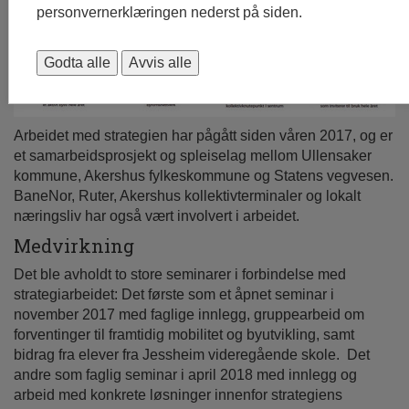
personvernerklæringen nederst på siden.
Godta alle
Avvis alle
Arbeidet med strategien har pågått siden våren 2017, og er
et samarbeidsprosjekt og spleiselag mellom Ullensaker
kommune, Akershus fylkeskommune og Statens vegvesen.
BaneNor, Ruter, Akershus kollektivterminaler og lokalt
næringsliv har også vært involvert i arbeidet.
Medvirkning
Det ble avholdt to store seminarer i forbindelse med
strategiarbeidet: Det første som et åpnet seminar i
november 2017 med faglige innlegg, gruppearbeid om
forventinger til framtidig mobilitet og byutvikling, samt
bidrag fra elever fra Jessheim videregående skole. Det
andre som faglig seminar i april 2018 med innlegg og
arbeid med konkrete løsninger innenfor strategiens