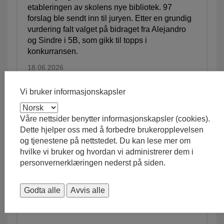
etableringen av skolens nye bibliotek. 97
forslag ble sendt inn til juryen. Etter en grundig
vurdering falt valget på bidraget fra Alejandro
og Sindre i 5B, som gikk til topps i
konkurransen.
18.06.2026
Vi bruker informasjonskapsler
Våre nettsider benytter informasjonskapsler (cookies).
Dette hjelper oss med å forbedre brukeropplevelsen
og tjenestene på nettstedet. Du kan lese mer om
hvilke vi bruker og hvordan vi administrerer dem i
personvernerklæringen nederst på siden.
Godta alle
Avvis alle
Døli skole markerer Pride 2026