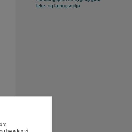
leke- og læringsmiljø
edre
 og hvordan vi