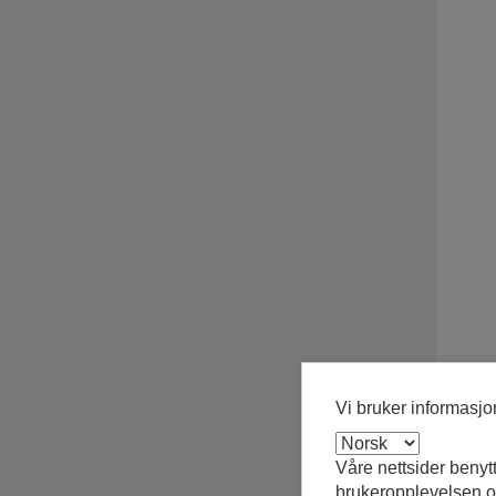
Vi bruker informasj
Våre nettsider benyt
brukeropplevelsen og