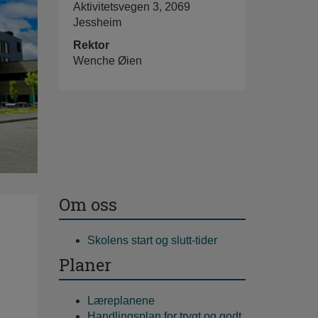
Aktivitetsvegen 3, 2069
Jessheim
Rektor
Wenche Øien
Om oss
Skolens start og slutt-tider
Planer
Læreplanene
Handlingsplan for trygt og godt