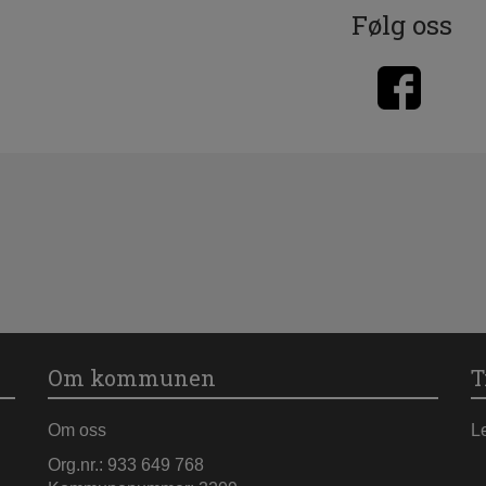
Følg oss
Om kommunen
T
Om oss
L
Org.nr.: 933 649 768