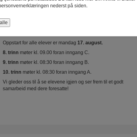
Skolens visjon er «Sammen for fremtiden». For oss står
 personvernerklæringen nederst på siden.
dette for fellesskap og at vi sammen skal så for fremtiden ved
å gi elevene de beste muligheter.
alle
Skolen mottar elever fra Algarheim, Borgen,
Gystadmarka, Nordkisa og Mogreina.
Oppstart for alle elever er mandag
17. august.
8. trinn
møter kl. 09.00 foran inngang C.
9. trinn
møter kl. 08:30 foran inngang B.
10. trinn
møter kl. 08:30 foran inngang A.
Vi gleder oss til å se elevene igjen og ser frem til et godt
samarbeid med dere foresatte!