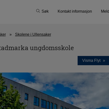
Søk
Kontakt informasjon
Meld
aker
Skolene i Ullensaker
tadmarka ungdomsskole
Visma Flyt