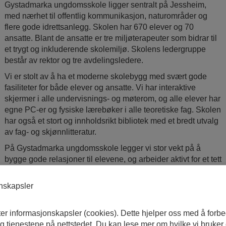
Gystadmarka ungdomsskole ligger sentralt på Jessheim,
med nærhet til offentlig kommunikasjon, naturområder og
flere gode idrettsanlegg. Skolen har 670 elever og 70
ansatte. Blant de ansatte er tre miljøterapeuter som bidrar til
et trygt og inkluderende skolemiljø. Skolens ledergruppe
består av rektor og tre avdelingsledere.
Vi er stolt av å ha et moderne skolebygg med svært gode
fasiliteter for både elever og ansatte. Vi har interaktive
skjermer i alle undervisnings- og møterom, og alle elever har
egne PC-er og fysiske lærebøker i alle teoretiske fag. Skolen
har også et stort og innholdsrikt bibliotek med et bredt utvalg
av fag- og skjønnlitteratur.
På Gystadmarka ungdomsskole legger vi stor vekt på å
bygge gode relasjoner til elevene, og arbeider aktivt for et tett
og godt samarbeid med foresatte. Våre sentrale pedagogiske
utviklingsområder er lesing og klasseledelse. Det viktigste
onskapsler
satsingsområde er å skape et inkluderende læringsmiljø
med mål om at alle elevene våre skal oppleve tilhørighet,
ter informasjonskapsler (cookies). Dette hjelper oss med å forb
trivsel, læring og mestring.
 tjenestene på nettstedet. Du kan lese mer om hvilke vi bruker