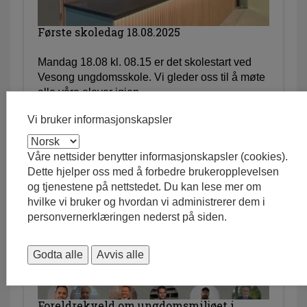
Første skoledag 18.08.2025
Mandag 18.08 kl. 08.15 er det skolestart ved
Vesong ungdomsskole. Vi gleder oss til å møte
alle våre elever igjen.
14.08.2025
Vi bruker informasjonskapsler
Våre nettsider benytter informasjonskapsler (cookies).
Dette hjelper oss med å forbedre brukeropplevelsen
og tjenestene på nettstedet. Du kan lese mer om
hvilke vi bruker og hvordan vi administrerer dem i
personvernerklæringen nederst på siden.
Godta alle
Avvis alle
Foreldrekveld om ungdomsmiljøet i