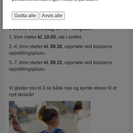
Godta alle
Avvis alle
Første skoledag er 17. august.
1. trinn møter
kl. 10.00
, ute i amfiet.
2.-4. trinn starter
kl. 08.30
, oppmøte ved klassens
oppstillingsplass.
5.-7. trinn starter
kl. 08.15
, oppmøte ved klassens
oppstillingsplass.
Vi gleder oss til å se både nye og kjente elever til et
nytt skoleår!